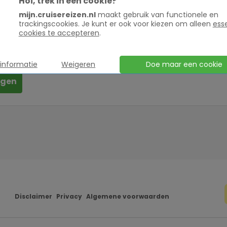
Hoi,
trek in een cookie?
rnummer
mijn.cruisereizen.nl
maakt gebruik van functionele en
trackingscookies. Je kunt er ook voor kiezen om alleen
ess
cookies te accepteren
.
kdatum
Doe maar een cookie
informatie
Weigeren
ggen
Disclaimer
Privacy
Algemene voorwaarden