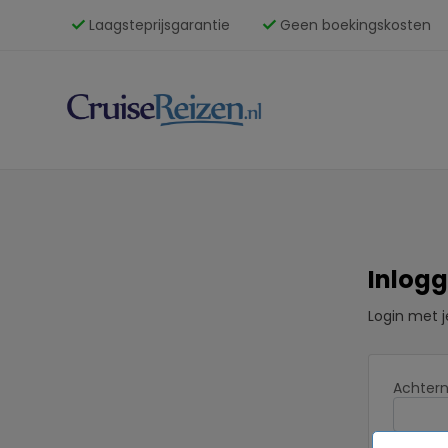
check
check
Laagsteprijsgarantie
Geen boekingskosten
Inlog
Login met j
Achtern